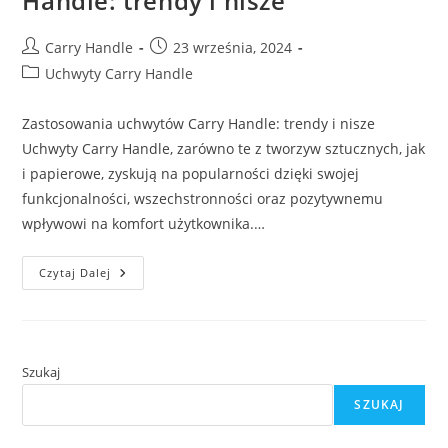
Handle: trendy i nisze
Post
Post
Carry Handle
23 września, 2024
author:
published:
Post
Uchwyty Carry Handle
category:
Zastosowania uchwytów Carry Handle: trendy i nisze
Uchwyty Carry Handle, zarówno te z tworzyw sztucznych, jak
i papierowe, zyskują na popularności dzięki swojej
funkcjonalności, wszechstronności oraz pozytywnemu
wpływowi na komfort użytkownika.…
Zastosowania
Czytaj Dalej
Uchwytów
Carry
Handle:
Trendy
I
Nisze
Szukaj
SZUKAJ