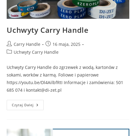
Uchwyty Carry Handle
Post
Post
Carry Handle
16 maja, 2025
author:
published:
Post
Uchwyty Carry Handle
category:
Uchwyty Carry Handle do zgrzewek z wodą, kartonów z
sokami, worków z karmą. Foliowe i papierowe
https://youtu.be/Dl4AilbfRtI ​Informacje i zamówienia: 501
685 074 i kontakt@di-zet.pl
Uchwyty
Czytaj Dalej
Carry
Handle