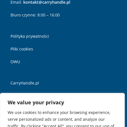
Email:
kontakt@carryhandle.pl
Biuro czynne: 8:00 – 16:00
Polityka prywatności
Pliki cookies
OWU
CarryHandle.pl
YouTube
We value your privacy
Linkedin
We use cookies to enhance your browsing experience,
serve personalized ads or content, and analyze our
Facebook
traffic. By clicking "Accept All", you consent to our use of