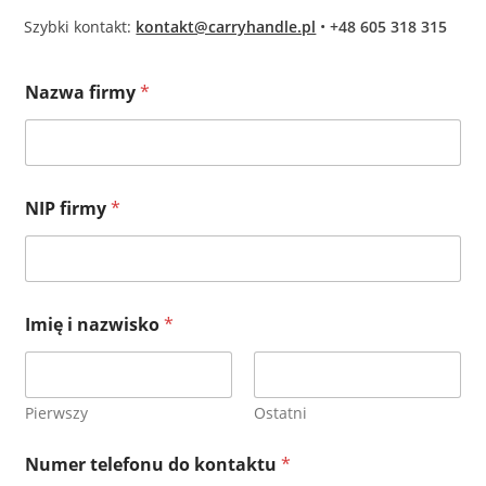
Szybki kontakt:
kontakt@carryhandle.pl
•
+48 605 318 315
f
Nazwa firmy
*
i
r
m
y
d
o
NIP firmy
*
d
o
Imię i nazwisko
*
Pierwszy
Ostatni
Numer telefonu do kontaktu
*