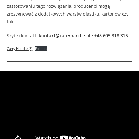
zastosowaniu tego rozwiązania, producenci mogą
zrezygnować z dodatkowych warstw plastiku, kartonów czy
folii.
Szybki kontakt:
kontakt@carryhandle.pl
•
+48 605 318 315
Carry Handle (3)
Pobierz