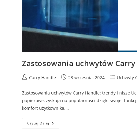
Zastosowania uchwytów Carry H
Post
Post
Post
Carry Handle
23 września, 2024
Uchwyty 
author:
published:
category:
Zastosowania uchwytów Carry Handle: trendy i nisze Uch
papierowe, zyskują na popularności dzięki swojej funk
komfort użytkownika.…
Zastosowania
Czytaj Dalej
Uchwytów
Carry
Handle: