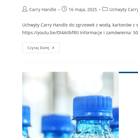
Post
Post
Post
Carry Handle
16 maja, 2025
Uchwyty Carr
author:
published:
category:
Uchwyty Carry Handle do zgrzewek z wodą, kartonów z s
https://youtu.be/Dl4AilbfRtI ​Informacje i zamówienia: 5
Uchwyty
Czytaj Dalej
Carry
Handle