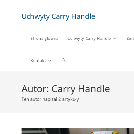
Skip
to
Uchwyty Carry Handle
content
Strona główna
Uchwyty Carry Handle
Zer
Toggle
Kontakt
website
Autor:
Carry Handle
Ten autor napisał 2 artykuły
search